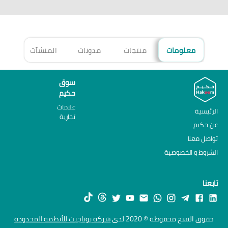
معلومات
منتجات
مدونات
المنشآت
الأ
سوق
حكيم
علامات
الرئيسية
تجارية
عن حكيم
تواصل معنا
الشروط و الخصوصية
تابعنا
حقوق النسخ محفوظة © 2020 لدى
شركة يوتاجيت للأنظمة المحدودة