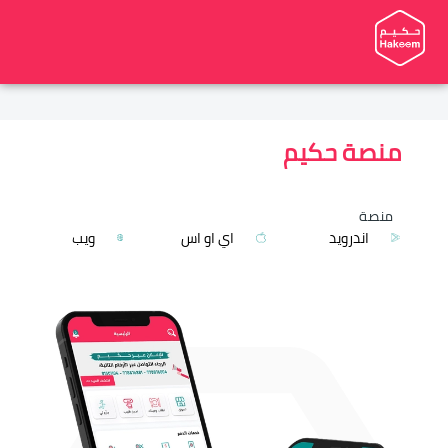
منصة حكيم
منصة
اندرويد
اي او اس
ويب