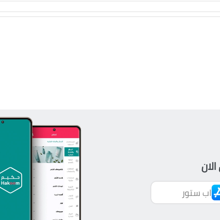
الان
اب ستور