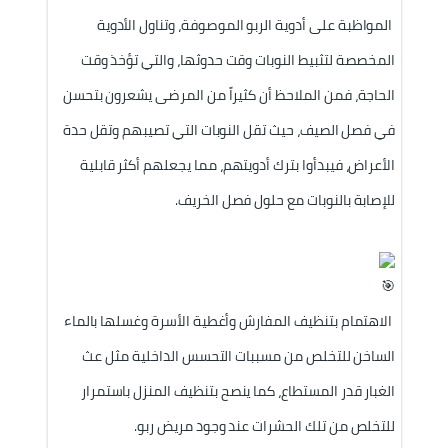
 المواظبة على أدوية الربو الموصوفة، وتناول الأدوية 
المخصصة لتثبيط النوبات وقت حدوثها، والتي تؤخذ وقت 
الحاجة، فمن الملاحظ أن كثيراً من المرضى يشعرون بتحسن 
في فصل الصيف، حيث تقل النوبات التي تصيبهم وتقل حدة 
الأعراض، فيبدأوا بترك أدويتهم، مما يجعلهم أكثر قابلية 
للإصابة بالنوبات مع حلول فصل الخريف.
 الاهتمام بتنظيف المفارش وأغطية الأسرة وغسلها بالماء 
الساخن للتخلص من مسببات التحسس الداخلية مثل عث 
الغبار قدر المستطاع، كما ينصح بتنظيف المنزل باستمرار 
للتخلص من تلك الحشرات عند وجود مريض ربو.