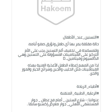
#
التسنين_عند_الأطفال
حالة مقلقة يمر بها أي طفل وتؤرق صفو أيامه
.
وللمساعدة في تخفيف ألم التسنين يجب على الأم 
التركيز على الفيتامينات المسؤولة على التسنين وهي 
الكالسيوم وفيتامين
D...
لذا من المهم إعطاء الطفل الأغذية الغنية بهذه 
الفيتامينات مثل الحليب والجبن وشرائح الخيار والموز 
والجزر
.
#
أطباء_الريادة
#
الرعاية_الطبية_المتقنة
عنواننا :- شارع الستين _ أمام فج عطان _ جوار 
المستشفى الأهلي_ جوار معرض إكسبو سابقا
. 