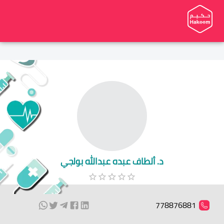
د. ألطاف عبده عبدالله بولجي
778876881