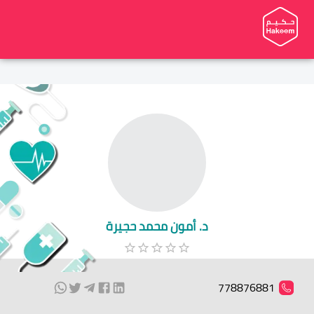
د. أمون محمد حجيرة
778876881