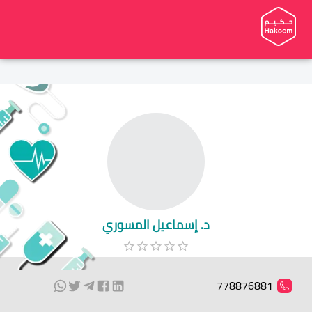
د. إسماعيل المسوري
778876881