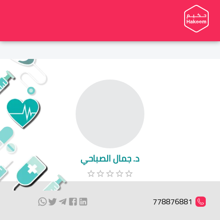
د. جمال الصباحي
778876881