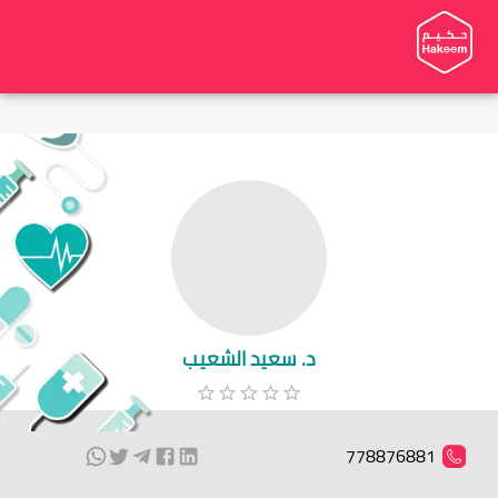
د. سعيد الشعيب
778876881