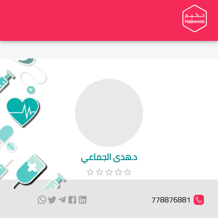
د.هدى الجماعي
778876881