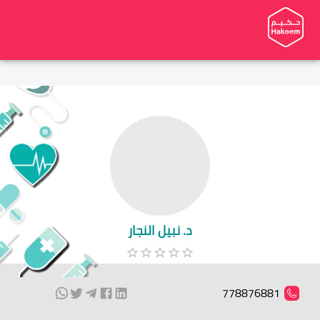
د. نبيل النجار
778876881