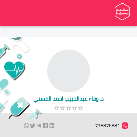
د. وفاء عبدالحبيب احمد المسني
778876881