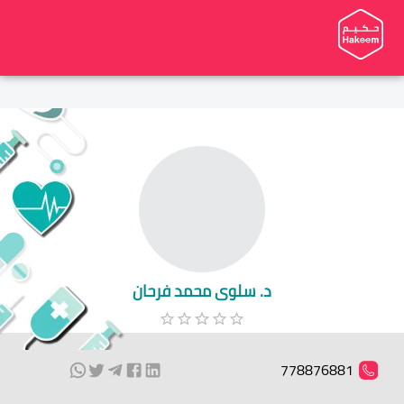
د. سلوى محمد فرحان
778876881