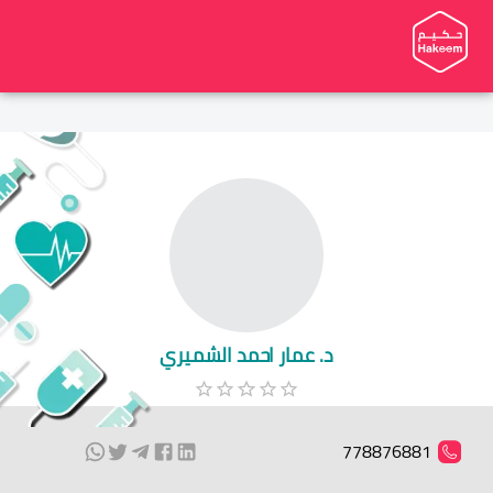
د. عمار احمد الشميري
778876881