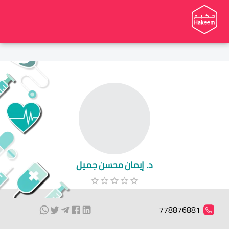
د. إيمان محسن جميل
778876881