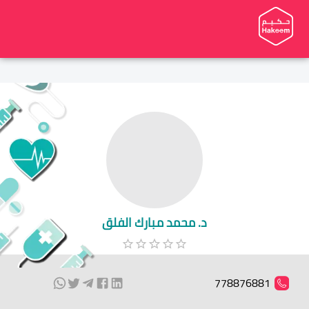
د. محمد مبارك الفلق
778876881