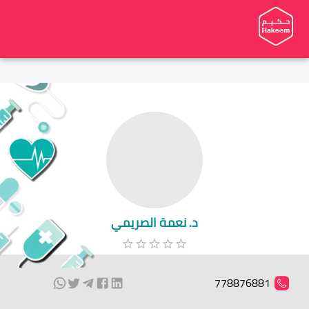
د. نعمة الصريمي
778876881