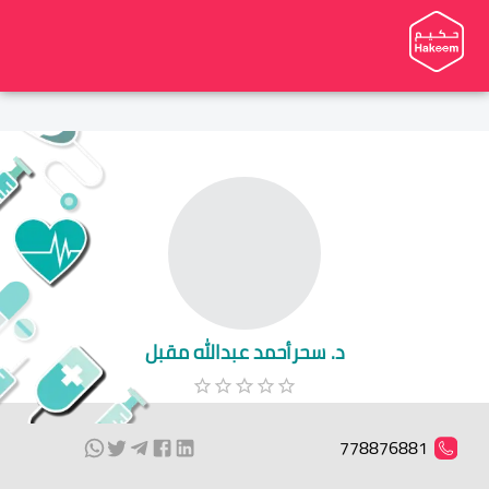
د. سحرأحمد عبدالله مقبل
778876881