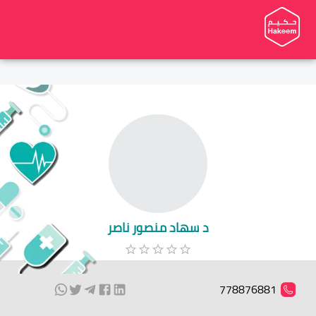
د سهاد منصور ناصر
778876881