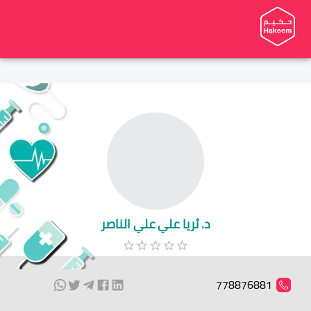
د. ثريا علي علي الناصر
778876881