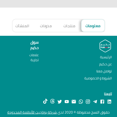
معلومات
منتجات
مدونات
المنشآت
الأ
سوق
حكيم
علامات
الرئيسية
تجارية
عن حكيم
تواصل معنا
الشروط و الخصوصية
تابعنا
حقوق النسخ محفوظة © 2020 لدى
شركة يوتاجيت للأنظمة المحدودة