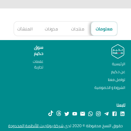
معلومات
منتجات
مدونات
المنشآت
الأ
سوق
حكيم
علامات
الرئيسية
تجارية
عن حكيم
تواصل معنا
الشروط و الخصوصية
تابعنا
حقوق النسخ محفوظة © 2020 لدى
شركة يوتاجيت للأنظمة المحدودة