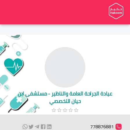
عيادة الجراحة العامة والناظير - مستشفى ابن
حيان التخصصي
778876881