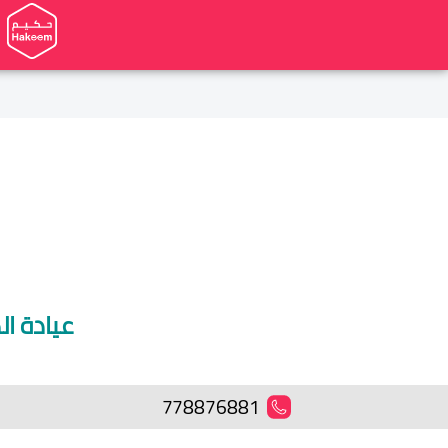
عيادة ا
778876881