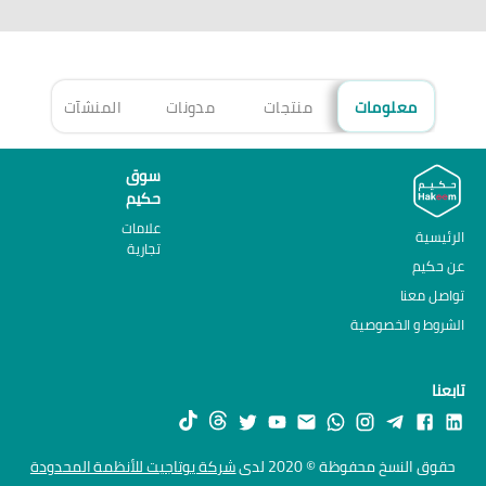
معلومات
منتجات
مدونات
المنشآت
الأ
سوق
حكيم
علامات
الرئيسية
تجارية
عن حكيم
تواصل معنا
الشروط و الخصوصية
تابعنا
حقوق النسخ محفوظة © 2020 لدى
شركة يوتاجيت للأنظمة المحدودة