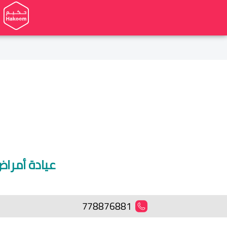
عيادة أمراض
778876881