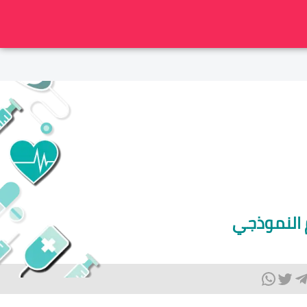
م النموذجي