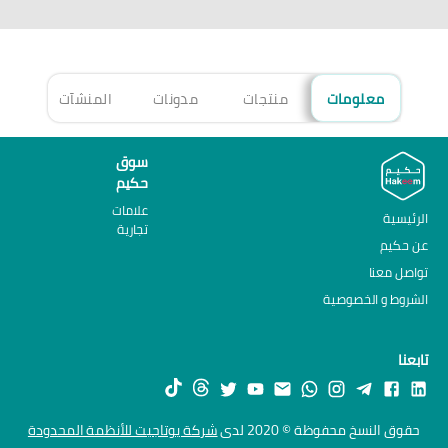
معلومات
منتجات
مدونات
المنشآت
الأ
سوق
حكيم
علامات
الرئيسية
تجارية
عن حكيم
تواصل معنا
الشروط و الخصوصية
تابعنا
حقوق النسخ محفوظة © 2020 لدى
شركة يوتاجيت للأنظمة المحدودة