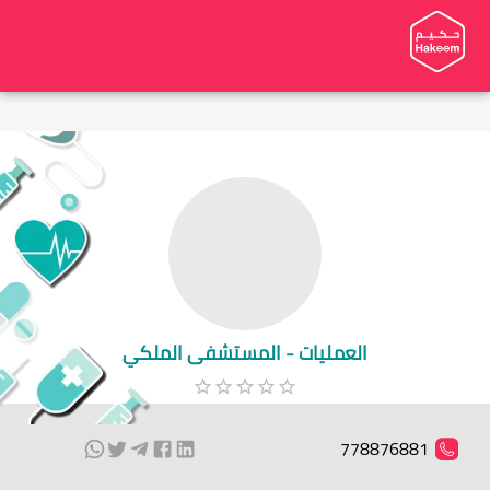
العمليات - المستشفى الملكي
778876881