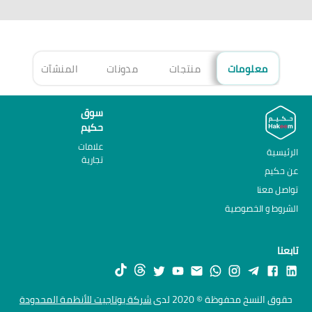
معلومات
منتجات
مدونات
المنشآت
الأ
سوق
حكيم
علامات
الرئيسية
تجارية
عن حكيم
تواصل معنا
الشروط و الخصوصية
تابعنا
حقوق النسخ محفوظة © 2020 لدى
شركة يوتاجيت للأنظمة المحدودة