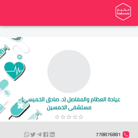
عيادة العظام والمفاصل (د. صادق الخميسي) -
مستشفى الخمسين
778876881