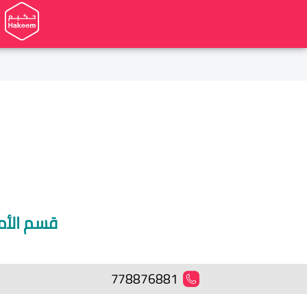
قسم الأم
778876881