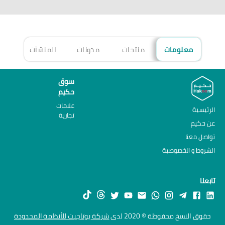
معلومات
منتجات
مدونات
المنشآت
الأ
سوق
حكيم
علامات
الرئيسية
تجارية
عن حكيم
تواصل معنا
الشروط و الخصوصية
تابعنا
حقوق النسخ محفوظة © 2020 لدى
شركة يوتاجيت للأنظمة المحدودة