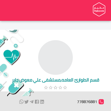
قسم الطوارئ العامه,مستشفى علي معوض جابر
778876881