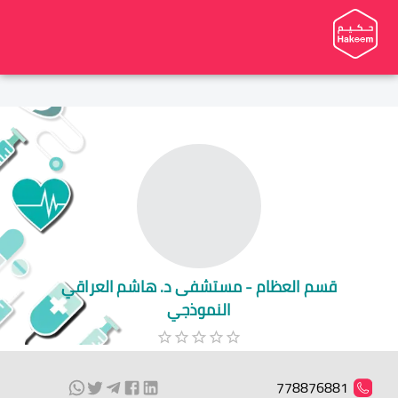
قسم العظام - مستشفى د. هاشم العراقي
النموذجي
778876881