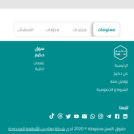
معلومات
منتجات
مدونات
المنشآت
الأ
سوق
حكيم
علامات
الرئيسية
تجارية
عن حكيم
تواصل معنا
الشروط و الخصوصية
تابعنا
حقوق النسخ محفوظة © 2020 لدى
شركة يوتاجيت للأنظمة المحدودة