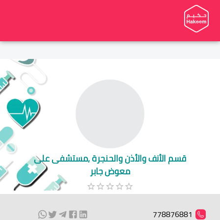
قسم الأنف والأذن والحنجرة ,مستشفى على
معوض جابر
778876881