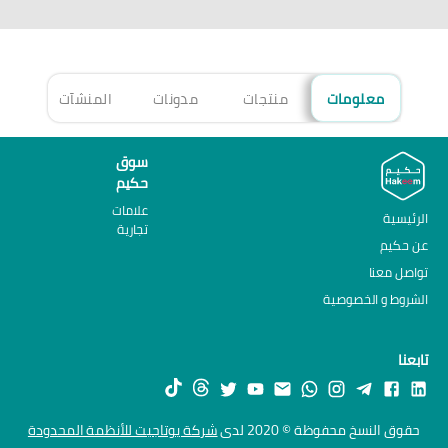
معلومات
منتجات
مدونات
المنشآت
الأ
سوق
حكيم
علامات
الرئيسية
تجارية
عن حكيم
تواصل معنا
الشروط و الخصوصية
تابعنا
حقوق النسخ محفوظة © 2020 لدى
شركة يوتاجيت للأنظمة المحدودة