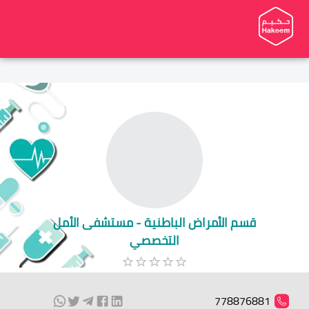
قسم الأمراض الباطنية - مستشفى الأمل
التخصصي
778876881