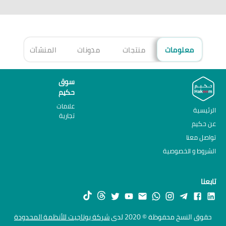
معلومات
منتجات
مدونات
المنشآت
الأ
سوق
حكيم
علامات
الرئيسية
تجارية
عن حكيم
تواصل معنا
الشروط و الخصوصية
تابعنا
حقوق النسخ محفوظة © 2020 لدى
شركة يوتاجيت للأنظمة المحدودة