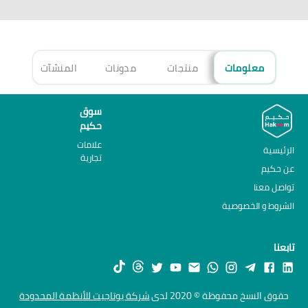
معلومات
منتجات
مدونات
المنشآت
الأ
سوق
حكيم
علامات
الرئيسية
تجارية
عن حكيم
تواصل معنا
الشروط و الخصوصية
تابعنا
حقوق النسخ محفوظة © 2020 لدى
شركة يوتاجيت للأنظمة المحدودة