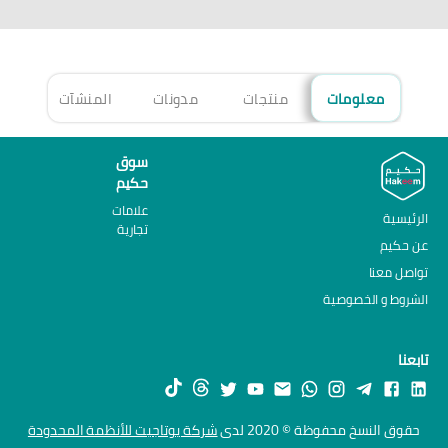
معلومات
منتجات
مدونات
المنشآت
الأ
سوق
حكيم
علامات
الرئيسية
تجارية
عن حكيم
تواصل معنا
الشروط و الخصوصية
تابعنا
حقوق النسخ محفوظة © 2020 لدى
شركة يوتاجيت للأنظمة المحدودة