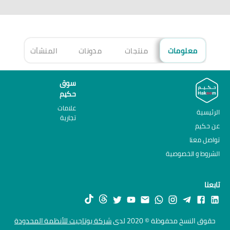
معلومات
منتجات
مدونات
المنشآت
الأ
سوق
حكيم
علامات
الرئيسية
تجارية
عن حكيم
تواصل معنا
الشروط و الخصوصية
تابعنا
حقوق النسخ محفوظة © 2020 لدى
شركة يوتاجيت للأنظمة المحدودة