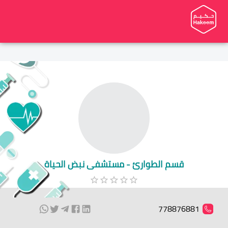
قسم الطوارئ - مستشفى نبض الحياة
778876881