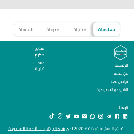
معلومات
منتجات
مدونات
المنشآت
الأ
سوق
حكيم
علامات
الرئيسية
تجارية
عن حكيم
تواصل معنا
الشروط و الخصوصية
تابعنا
حقوق النسخ محفوظة © 2020 لدى
شركة يوتاجيت للأنظمة المحدودة