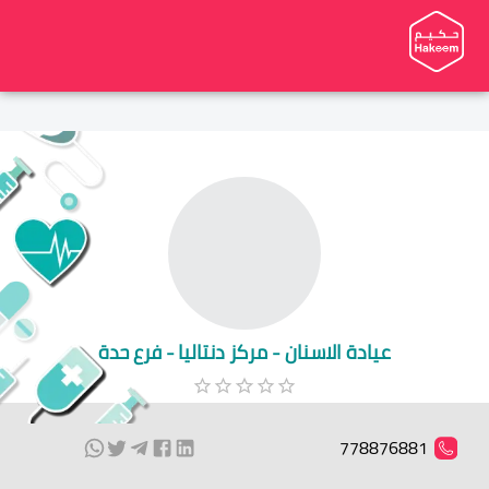
عيادة الاسنان - مركز دنتاليا - فرع حدة
778876881