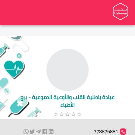
عيادة باطنية القلب والأوعية الدموعية - برج
الأطباء
778876881