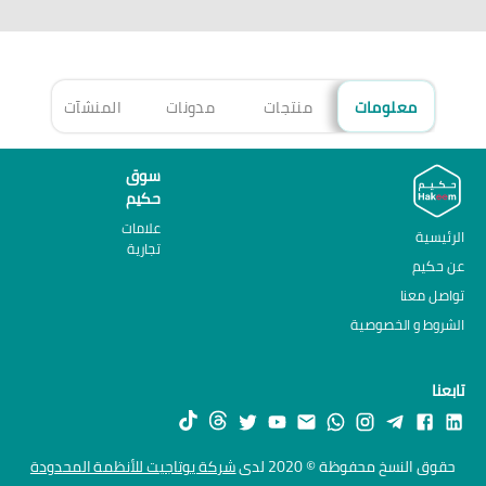
معلومات
منتجات
مدونات
المنشآت
الأ
سوق
حكيم
علامات
الرئيسية
تجارية
عن حكيم
تواصل معنا
الشروط و الخصوصية
تابعنا
حقوق النسخ محفوظة © 2020 لدى
شركة يوتاجيت للأنظمة المحدودة