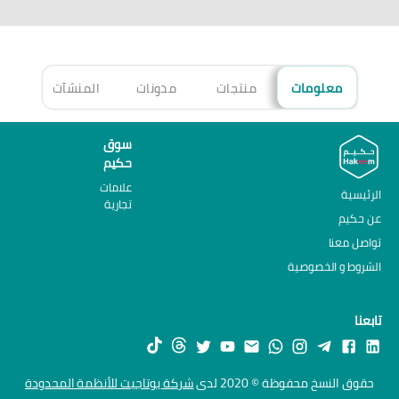
معلومات
منتجات
مدونات
المنشآت
الأ
سوق
حكيم
علامات
الرئيسية
تجارية
عن حكيم
تواصل معنا
الشروط و الخصوصية
تابعنا
حقوق النسخ محفوظة © 2020 لدى
شركة يوتاجيت للأنظمة المحدودة