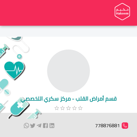
قسم أمراض القلب - مركز سكري التخصصي
778876881