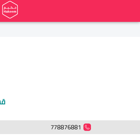
قس
778876881