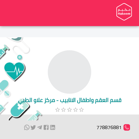
قسم العقم واطفال الانابيب - مركز علاو الطبي
778876881