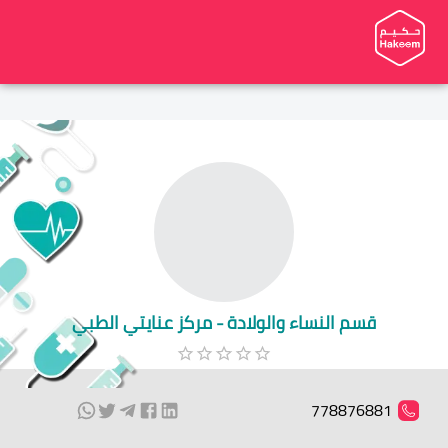
قسم النساء والولادة - مركز عنايتي الطبي
778876881