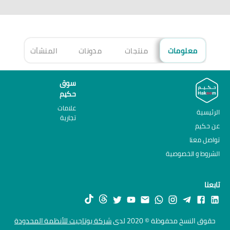
معلومات
منتجات
مدونات
المنشآت
الأ
سوق
حكيم
علامات
الرئيسية
تجارية
عن حكيم
تواصل معنا
الشروط و الخصوصية
تابعنا
حقوق النسخ محفوظة © 2020 لدى
شركة يوتاجيت للأنظمة المحدودة