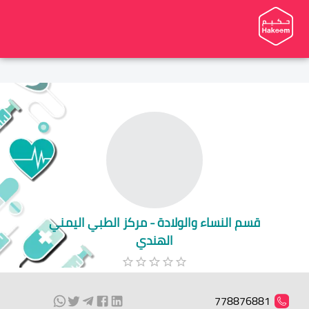
قسم النساء والولادة - مركز الطبي اليمني
الهندي
778876881