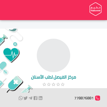
مركز الفيصل لطب الأسنان
778876881